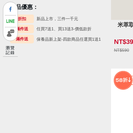
商品優惠：
折扣
新品上市，三件一千元
米萃取
滿件送
任買7送1、買13送3-價低款折
滿件送
保養品新上架-四款商品任選買1送1
NT$39
瀏覽
NT$590
記錄