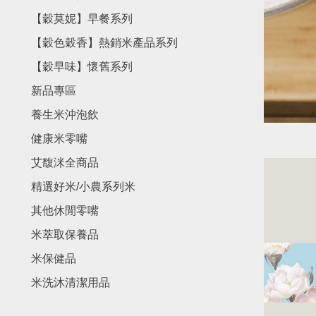
【穀莫妮】早餐系列
【穀色穀香】熱銷米產品系列
【穀早味】懷舊系列
新品專區
養生米沖泡飲
健康米零嘴
艾馥洣全商品
精選好米/小農系列米
其他休閒零嘴
米萃取保養品
米保健品
米洗沐清潔用品