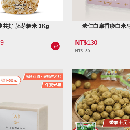
農共好 胚芽糙米 1Kg
薏仁白麝香喚白米皂 
9
NT$130
NT$180