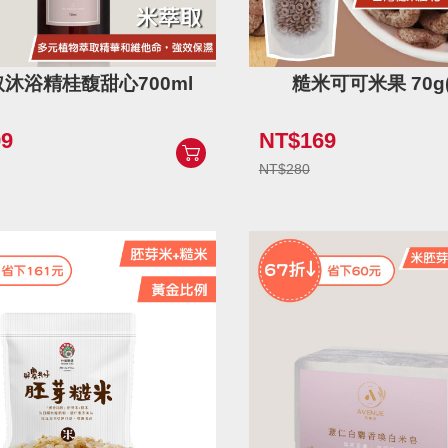
沐浴精桂馥甜心700ml
糙米可可米果 70g
9
NT$169
NT$280