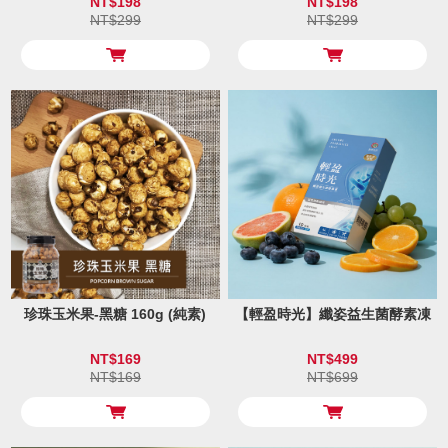
NT$198
NT$198
NT$299
NT$299
珍珠玉米果-黑糖 160g (純素)
【輕盈時光】纖姿益生菌酵素凍
NT$169
NT$499
NT$169
NT$699