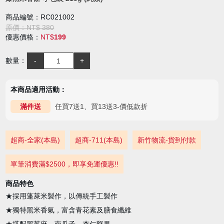
商品編號：RC021002
原價：NT$ 380
優惠價格：
NT$
199
數量：
本商品適用活動：
任買7送1、買13送3-價低款折
滿件送
超商-全家(本島)
超商-711(本島)
新竹物流-貨到付款
單筆消費滿$2500，即享免運優惠!!
商品特色
★採用蓬萊米製作，以傳統手工製作
★獨特黑米香氣，富含青花素及膳食纖維