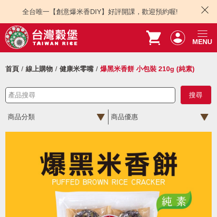
全台唯一【創意爆米香DIY】好評開課，歡迎預約喔!
MENU
首頁
線上購物
健康米零嘴
爆黑米香餅 小包裝 210g (純素)
商品分類
商品優惠