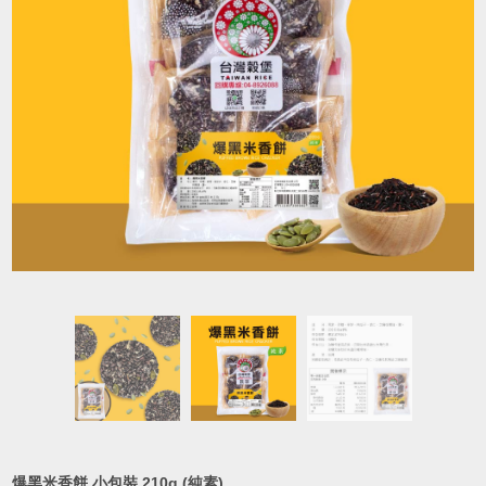
爆黑米香餅 小包裝 210g (純素)