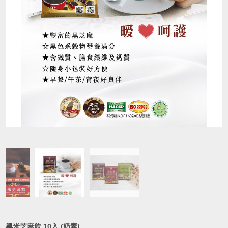
黑米芝麻飲 10入 (奶素)