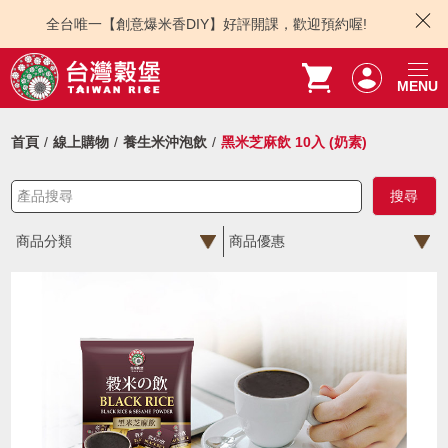
全台唯一【創意爆米香DIY】好評開課，歡迎預約喔!
MENU
首頁
線上購物
養生米沖泡飲
黑米芝麻飲 10入 (奶素)
商品分類
商品優惠