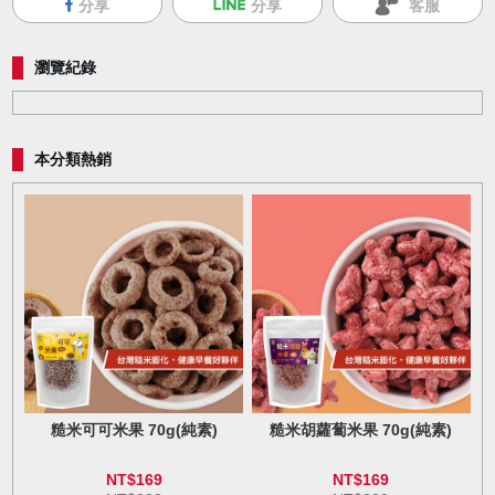
分享
分享
客服
瀏覽紀錄
本分類熱銷
糙米可可米果 70g(純素)
糙米胡蘿蔔米果 70g(純素)
NT$169
NT$169