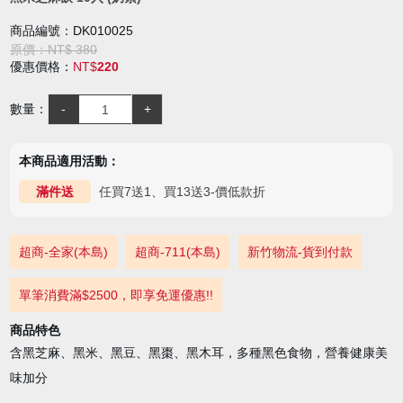
商品編號：DK010025
原價：NT$ 380
優惠價格：
NT$
220
數量：
本商品適用活動：
任買7送1、買13送3-價低款折
滿件送
超商-全家(本島)
超商-711(本島)
新竹物流-貨到付款
單筆消費滿$2500，即享免運優惠!!
商品特色
含黑芝麻、黑米、黑豆、黑棗、黑木耳，多種黑色食物，營養健康美
味加分