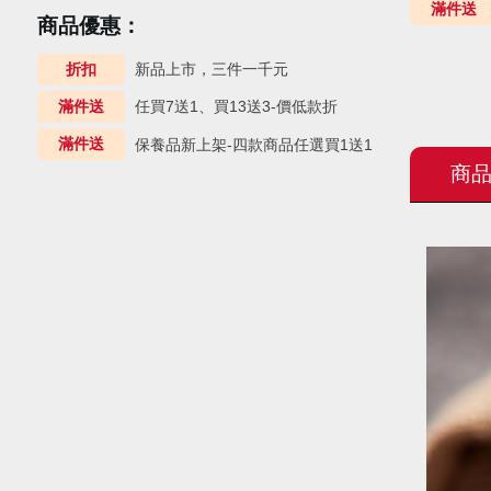
滿件送
商品優惠：
折扣
新品上市，三件一千元
滿件送
任買7送1、買13送3-價低款折
滿件送
保養品新上架-四款商品任選買1送1
商