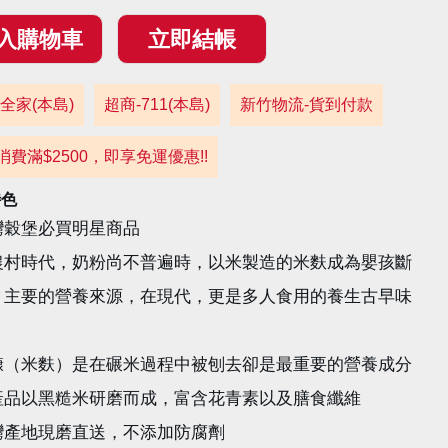
全家(本島)
超商-711(本島)
新竹物流-貨到付款
消費滿$2500，即享免運優惠!!
特色
灣穀堡必買明星商品
農村時代，奶粉尚不普遍時，以米製造的米麩成為嬰孩斷
，主要的營養來源，在現代，更是多人食用的養生古早味
糠（米麩）是在碾米過程中被刨去卻是最重要的營養成分
產品以黑糙米研磨而成，富含花青素以及膳食纖維
灣產地現磨直送，不添加防腐劑