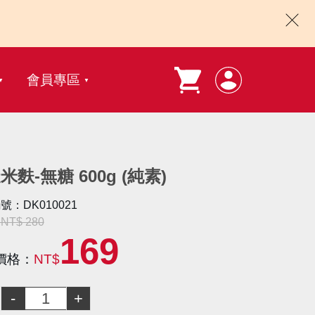
會員專區
米麩-無糖 600g (純素)
號：DK010021
T$ 280
169
價格：
NT$
：