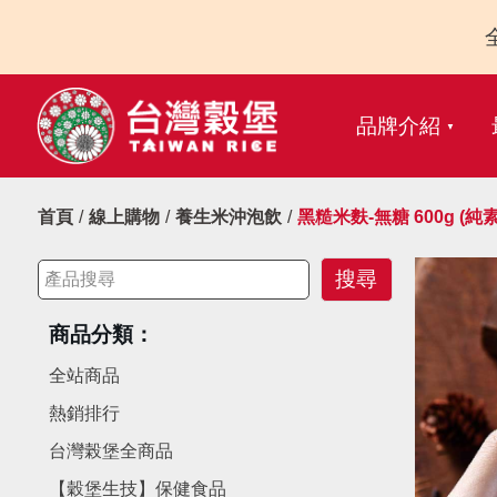
品牌介紹
首頁
線上購物
養生米沖泡飲
黑糙米麩-無糖 600g (純素
商品分類：
全站商品
熱銷排行
台灣榖堡全商品
【穀堡生技】保健食品