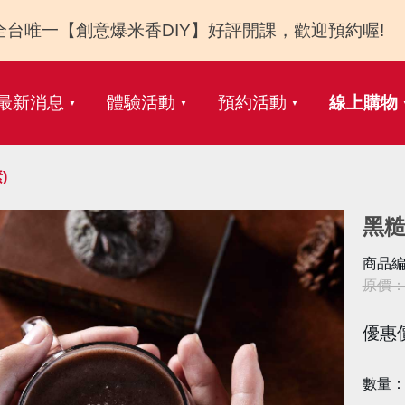
全台唯一【創意爆米香DIY】好評開課，歡迎預約喔!
最新消息
體驗活動
預約活動
線上購物
)
黑糙
商品編
原價：N
優惠
數量