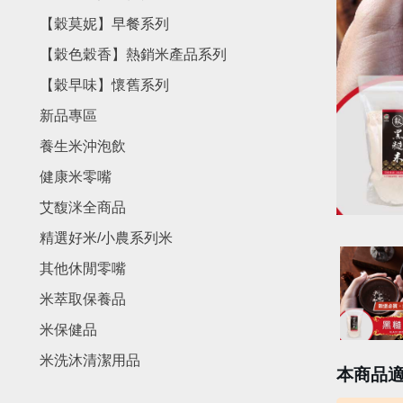
【穀莫妮】早餐系列
【穀色穀香】熱銷米產品系列
【穀早味】懷舊系列
新品專區
養生米沖泡飲
健康米零嘴
艾馥洣全商品
精選好米/小農系列米
其他休閒零嘴
米萃取保養品
米保健品
米洗沐清潔用品
本商品