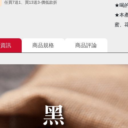
任買7送1、買13送3-價低款折
★喝
★本
蜜、
品資訊
商品規格
商品評論