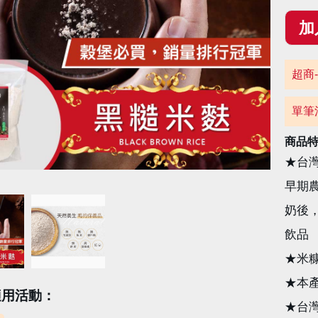
超商-
單筆
商品
★台
早期
奶後
飲品
★米
★本
適用活動：
★台