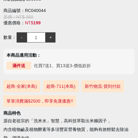
商品編號：RC040044
原價：NT$ 350
優惠價格：
NT$
199
數量：
本商品適用活動：
任買7送1、買13送3-價低款折
滿件送
超商-全家(本島)
超商-711(本島)
新竹物流-貨到付款
單筆消費滿$2500，即享免運優惠!!
商品特色
源自老祖宗的「洗米水」智慧，高科技萃取出米糠因子，
內含植物鹼及植物酵素等多項豐富營養物質，能夠有效輕鬆去除油