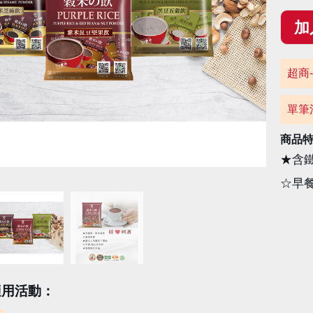
超商-
單筆
商品
★含
☆早
適用活動：