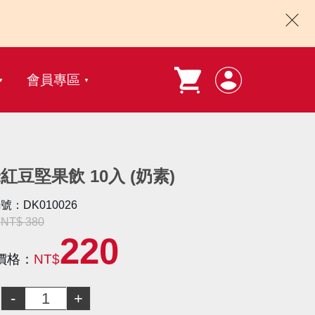
會員專區
紅豆堅果飲 10入 (奶素)
號：DK010026
T$ 380
220
價格：
NT$
：