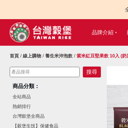
品牌介紹
首頁
線上購物
養生米沖泡飲
紫米紅豆堅果飲 10入 (奶
商品分類：
全站商品
熱銷排行
台灣榖堡全商品
【穀堡生技】保健食品