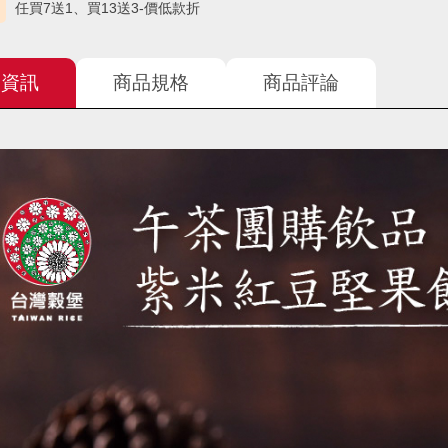
任買7送1、買13送3-價低款折
品資訊
商品規格
商品評論