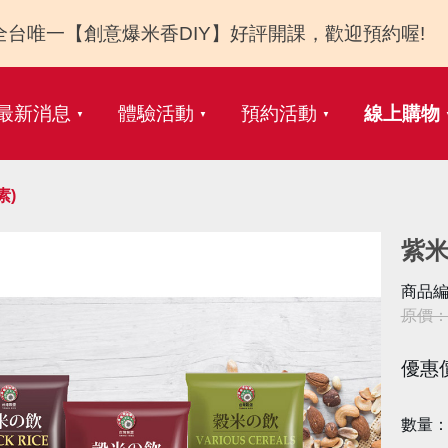
全台唯一【創意爆米香DIY】好評開課，歡迎預約喔!
最新消息
體驗活動
預約活動
線上購物
素)
紫米
商品編
原價：N
優惠
數量