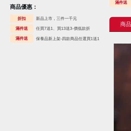
滿件送
商品優惠：
折扣
新品上市，三件一千元
商
滿件送
任買7送1、買13送3-價低款折
滿件送
保養品新上架-四款商品任選買1送1