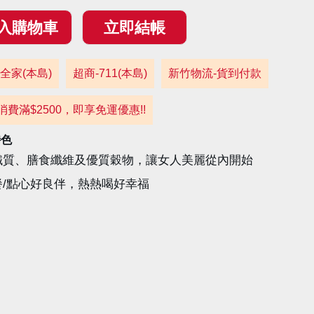
全家(本島)
超商-711(本島)
新竹物流-貨到付款
消費滿$2500，即享免運優惠!!
特色
鐵質、膳食纖維及優質穀物，讓女人美麗從內開始
餐/點心好良伴，熱熱喝好幸福