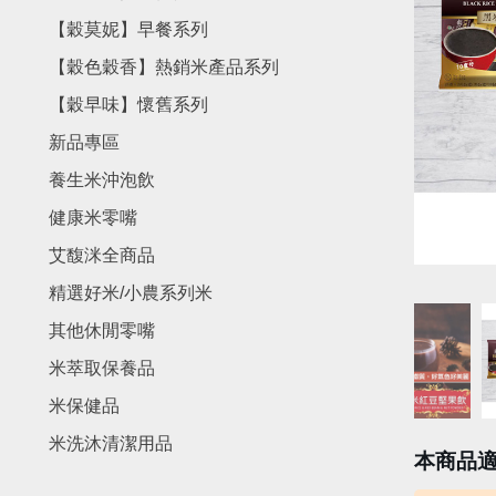
【穀莫妮】早餐系列
【穀色穀香】熱銷米產品系列
【穀早味】懷舊系列
新品專區
養生米沖泡飲
健康米零嘴
艾馥洣全商品
精選好米/小農系列米
其他休閒零嘴
米萃取保養品
米保健品
米洗沐清潔用品
本商品