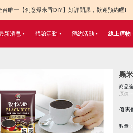
全台唯一【創意爆米香DIY】好評開課，歡迎預約喔!
最新消息
體驗活動
預約活動
線上購物
黑米
商品編
原價：N
優惠
數量