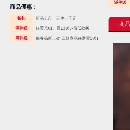
滿件送
商品優惠：
折扣
新品上市，三件一千元
商
滿件送
任買7送1、買13送3-價低款折
滿件送
保養品新上架-四款商品任選買1送1