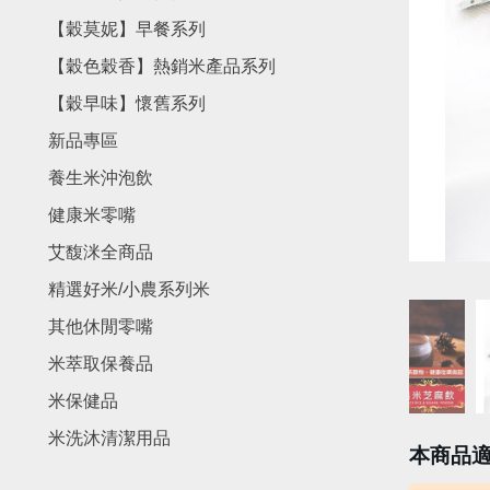
【穀莫妮】早餐系列
【穀色穀香】熱銷米產品系列
【穀早味】懷舊系列
新品專區
養生米沖泡飲
健康米零嘴
艾馥洣全商品
精選好米/小農系列米
其他休閒零嘴
米萃取保養品
米保健品
米洗沐清潔用品
本商品