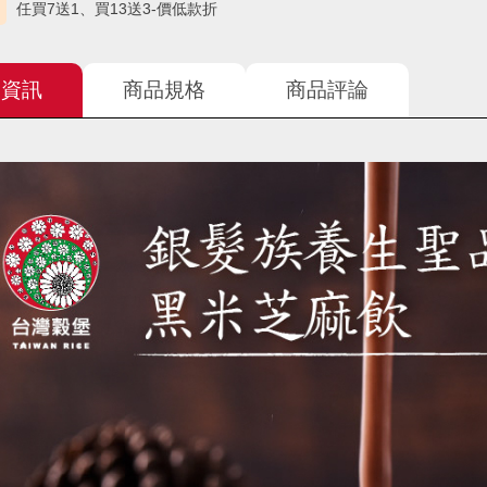
任買7送1、買13送3-價低款折
品資訊
商品規格
商品評論