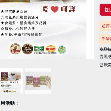
超商-
單筆
商品
含黑
健康
適用活動：