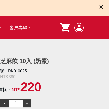
會員專區
芝麻飲 10入 (奶素)
號：DK010025
T$ 380
220
價格：
NT$
：