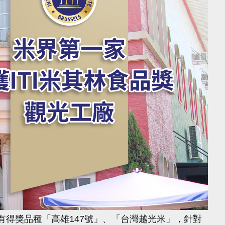
有得獎品種
「高雄147號」
、「台灣越光米」，針對