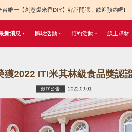
全台唯一【創意爆米香DIY】好評開課，歡迎預約喔!
最新消息
體驗活動
預約活動
線上購物
榮獲2022 ITI米其林級食品獎認證
穀堡公告
2022.09.01