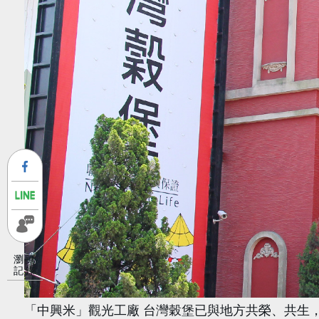
瀏覽
記錄
「中興米」觀光工廠 台灣穀堡已與地方共榮、共生