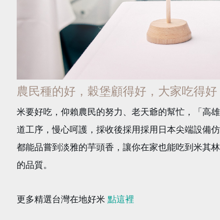
農民種的好，穀堡顧得好，大家吃得好
米要好吃，仰賴農民的努力、老天爺的幫忙，「高雄
道工序，慢心呵護，採收後採用採用日本尖端設備仿
都能品嘗到淡雅的芋頭香，讓你在家也能吃到米其林
的品質。
更多精選台灣在地好米
點這裡