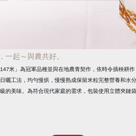
，一起～與農共好。
147米」為冠軍品種並與在地農青契作，依時令插秧耕作
日曬工法，均勻慢烘，慢慢熟成保留米粒完整營養和水
級的美味。為符合現代家庭的需求，包裝使用立體夾鏈