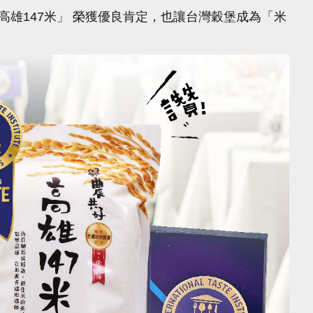
高雄147米」 榮獲優良肯定，也讓台灣穀堡成為「米