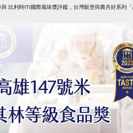
參與
比利時ITI國際風味獎評鑑，
台灣穀堡與農共好系列「