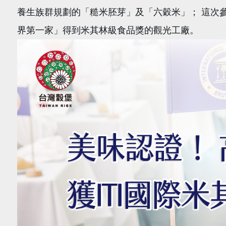
養生族群規劃的「糙米胚芽」及「六穀米」； 這次
界第一家」得到米其林級食品獎的觀光工廠。