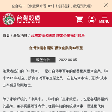
全台唯一【創意爆米香DIY】好評開課，歡迎預約喔!
MENU
首頁
最新消息
台灣米揚名國際 聯米企業摘34顆星
台灣米揚名國際 聯米企業摘34顆星
穀堡公告
2022.06.05
消費者熟知的「中興米」，是出自傳承百年的稻香世家聯米企業。聯
米1905年成立，躋身台灣百年企業之列，在包裝米市場，更以3成市
占率穩居龍頭地位。
除了家喻戶曉的「中興米」，聯米的「皇家穀堡」，也是各通路暢銷
的品牌。董事長莊麗珠表示，從百年前的傳統碾米廠，經過世代傳