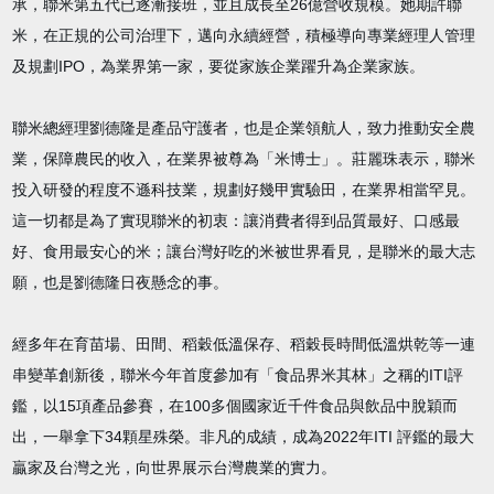
承，聯米第五代已逐漸接班，並且成長至26億營收規模。她期許聯
米，在正規的公司治理下，邁向永續經營，積極導向專業經理人管理
及規劃IPO，為業界第一家，要從家族企業躍升為企業家族。
聯米總經理劉德隆是產品守護者，也是企業領航人，致力推動安全農
業，保障農民的收入，在業界被尊為「米博士」。莊麗珠表示，聯米
投入研發的程度不遜科技業，規劃好幾甲實驗田，在業界相當罕見。
這一切都是為了實現聯米的初衷：讓消費者得到品質最好、口感最
好、食用最安心的米；讓台灣好吃的米被世界看見，是聯米的最大志
願，也是劉德隆日夜懸念的事。
經多年在育苗場、田間、稻穀低溫保存、稻穀長時間低溫烘乾等一連
串變革創新後，聯米今年首度參加有「食品界米其林」之稱的ITI評
鑑，以15項產品參賽，在100多個國家近千件食品與飲品中脫穎而
出，一舉拿下34顆星殊榮。非凡的成績，成為2022年ITI 評鑑的最大
贏家及台灣之光，向世界展示台灣農業的實力。