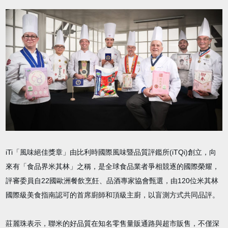
iTi「風味絕佳獎章」由比利時國際風味暨品質評鑑所(iTQi)創立，向
來有「食品界米其林」之稱，是全球食品業者爭相競逐的國際榮耀，
評審委員自22國歐洲餐飲烹飪、品酒專家協會甄選，由120位米其林
國際級美食指南認可的首席廚師和頂級主廚，以盲測方式共同品評。
莊麗珠表示，聯米的好品質在知名零售量販通路與超市販售，不僅深