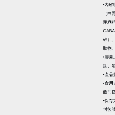
•內
（白
芽糊
GA
矽）
取物
•膠
鈦、
•產品
•食用
飯前
•保
封後