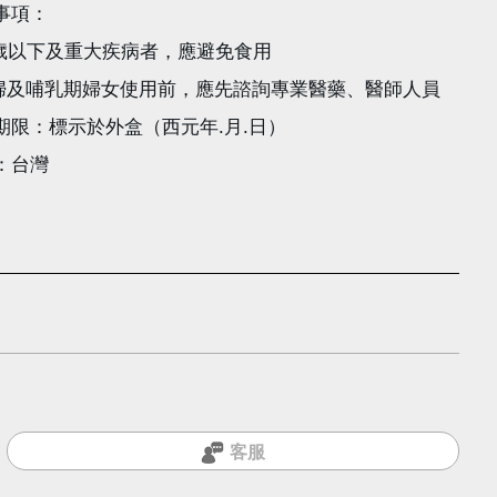
事項：
12歲以下及重大疾病者，應避免食用
 孕婦及哺乳期婦女使用前，應先諮詢專業醫藥、醫師人員
期限：標示於外盒（西元年.月.日）
：台灣
客服