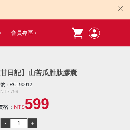
會員專區
微甘日記】山苦瓜胜肽膠囊
號：RC190012
T$ 799
599
價格：
NT$
：