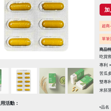
超商-
單筆
商品
吃貨
專利 ×
苦瓜
雙專利
米胚芽
適用活動：
•品名