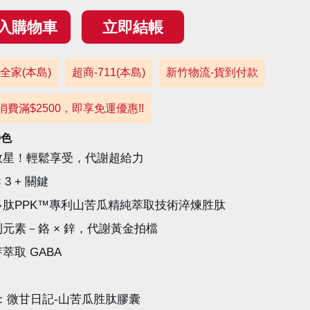
全家(本島)
超商-711(本島)
新竹物流-貨到付款
消費滿$2500，即享免運優惠!!
特色
救星！輕鬆享受，代謝超給力
 3 + 關鍵
多肽PPK™專利山苦瓜精純萃取技術淬煉胜肽
元素－鉻 × 鋅，代謝黃金拍檔
萃取 GABA
：微甘日記-山苦瓜胜肽膠囊