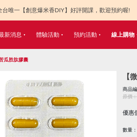
全台唯一【創意爆米香DIY】好評開課，歡迎預約喔!
最新消息
體驗活動
預約活動
線上購物
苦瓜胜肽膠囊
【
商品編
原價：N
優惠
數量