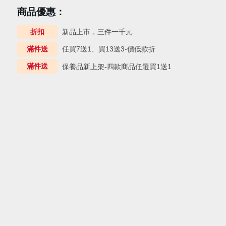
商品優惠：
折扣
新品上市，三件一千元
滿件送
任買7送1、買13送3-價低款折
滿件送
保養品新上架-四款商品任選買1送1