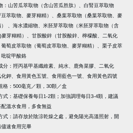
容物：山苦瓜萃取物（含山苦瓜胜肽）、白腎豆萃取物
腎豆萃取物、麥芽糊精）、桑葉萃取物（桑葉萃取物、麥
精） 、海水濃縮物、米胚芽萃取物（米胚芽萃取物（含
BA)麥芽糊精）、甘胺酸鋅（甘胺酸鋅、檸檬酸、二氧化
、葡萄皮萃取物（葡萄皮萃取物、麥芽糊精）、栗子皮萃
、吡啶甲酸鉻
囊成分：羥丙基甲基纖維素、純水、鹿角菜膠、二氧化
氯化鉀、食用黃色五號、食用藍色一號、食用黃色四號
規格：500毫克／顆，30顆／盒
方式：基礎保養每日1-2顆；加強調理每日3-4顆，建議
搭配溫水食用，多食無益
存方式：請存放於陰涼乾燥之處，避免陽光高溫照射，開
請儘速食用完畢