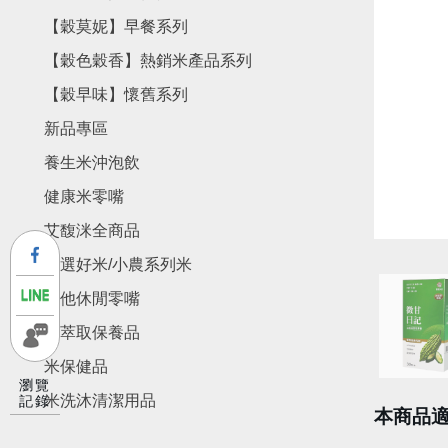
【穀莫妮】早餐系列
【穀色穀香】熱銷米產品系列
【穀早味】懷舊系列
新品專區
養生米沖泡飲
健康米零嘴
艾馥洣全商品
精選好米/小農系列米
其他休閒零嘴
米萃取保養品
米保健品
瀏覽
米洗沐清潔用品
記錄
本商品