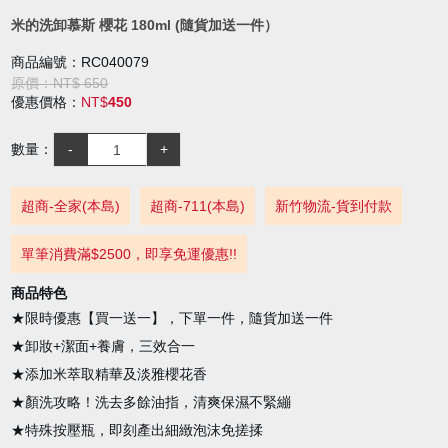
米的洗卸慕斯 櫻花 180ml (隨貨加送一件）
商品編號：RC040079
原價：NT$ 650
優惠價格：
NT$
450
數量：
超商-全家(本島)
超商-711(本島)
新竹物流-貨到付款
單筆消費滿$2500，即享免運優惠!!
商品特色
★限時優惠【買一送一】，下單一件，隨貨加送一件
★卸妝+潔面+養膚，三效合一
★添加米萃取精華及淡雅櫻花香
★顏洗攻略！洗去多餘油指，清爽保濕不緊繃
★特殊按壓瓶，即刻產出細緻泡沫免搓揉