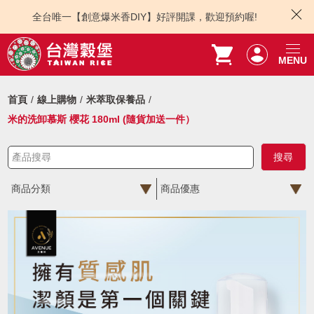
全台唯一【創意爆米香DIY】好評開課，歡迎預約喔!
MENU
首頁
線上購物
米萃取保養品
米的洗卸慕斯 櫻花 180ml (隨貨加送一件）
商品分類
商品優惠