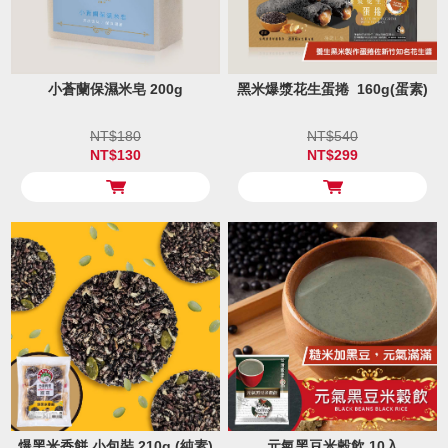
小蒼蘭保濕米皂 200g
黑米爆漿花生蛋捲  160g(蛋素)
NT$180
NT$540
NT$130
NT$299
爆黑米香餅 小包裝 210g (純素)
元氣黑豆米穀飲 10入